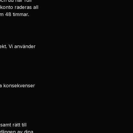
ch du har full
 konto raderas all
om 48 timmar.
ekt. Vi använder
iga konsekvenser
amt rätt till
dlingen av dina