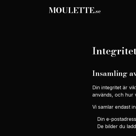
MOULETTE
.se
Integrite
Insamling a
Din integritet är v
används, och hur v
Vi samlar endast in
Din e-postadress,
De bilder du lad