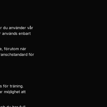
är du använder vår
der används enbart
ke, förutom när
branschstandard för
s för träning.
r möjlighet att