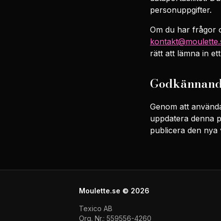
personuppgifter.
Om du har frågor om
kontakt@moulette.
rätt att lämna in e
Godkännande
Genom att använda v
uppdatera denna po
publicera den nya 
Moulette.se ©
2026
Texico AB
Org. Nr.: 559556-4260