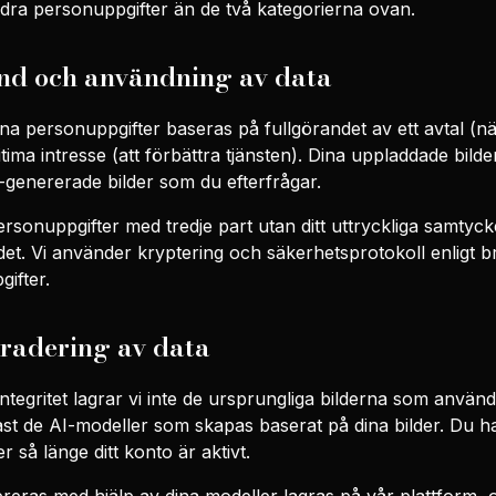
andra personuppgifter än de två kategorierna ovan.
nd och användning av data
na personuppgifter baseras på fullgörandet av ett avtal (n
gitima intresse (att förbättra tjänsten). Dina uppladdade bil
I-genererade bilder som du efterfrågar.
personuppgifter med tredje part utan ditt uttryckliga samtyc
 det. Vi använder kryptering och säkerhetsprotokoll enligt 
gifter.
radering av data
integritet lagrar vi inte de ursprungliga bilderna som använd
ast de AI-modeller som skapas baserat på dina bilder. Du ha
r så länge ditt konto är aktivt.