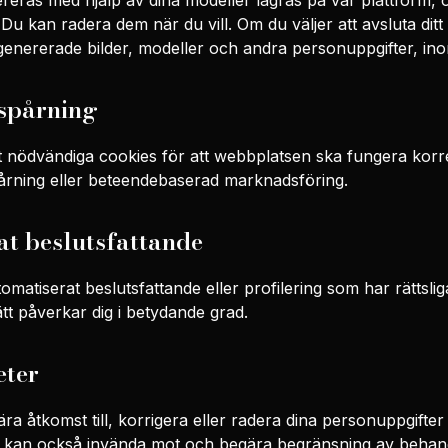
reras med hjälp av dina modeller lagras på vår plattform, o
Du kan radera dem när du vill. Om du väljer att avsluta ditt
e genererade bilder, modeller och andra personuppgifter, in
 spårning
 nödvändiga cookies för att webbplatsen ska fungera korr
pårning eller beteendebaserad marknadsföring.
t beslutsfattande
utomatiserat beslutsfattande eller profilering som har rättsl
ätt påverkar dig i betydande grad.
eter
ra åtkomst till, korrigera eller radera dina personuppgifter s
Du kan också invända mot och begära begränsning av behan