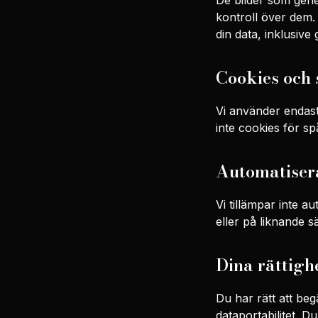
De bilder som gene
kontroll över dem. 
din data, inklusiv
Cookies och
Vi använder endast
inte cookies för s
Automatisera
Vi tillämpar inte a
eller på liknande s
Dina rättigh
Du har rätt att begä
dataportabilitet. 